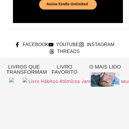
FACEBOOK
YOUTUBE
INSTAGRAM
THREADS
LIVROS QUE
LIVRO
O MAIS LIDO
TRANSFORMAM
FAVORITO
Re
A
Pa
Si
– 
Gi
Pi