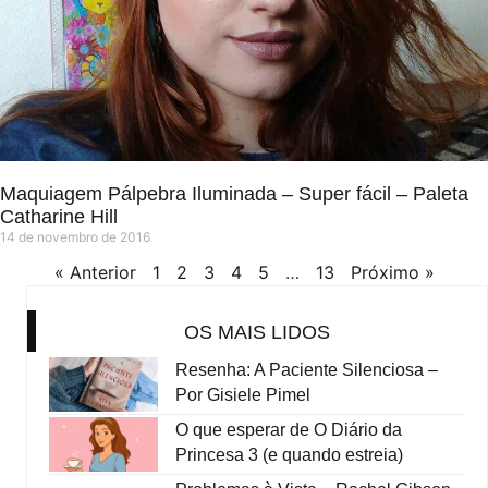
Maquiagem Pálpebra Iluminada – Super fácil – Paleta
Catharine Hill
14 de novembro de 2016
« Anterior
1
2
3
4
5
…
13
Próximo »
OS MAIS LIDOS
Resenha: A Paciente Silenciosa –
Por Gisiele Pimel
O que esperar de O Diário da
Princesa 3 (e quando estreia)