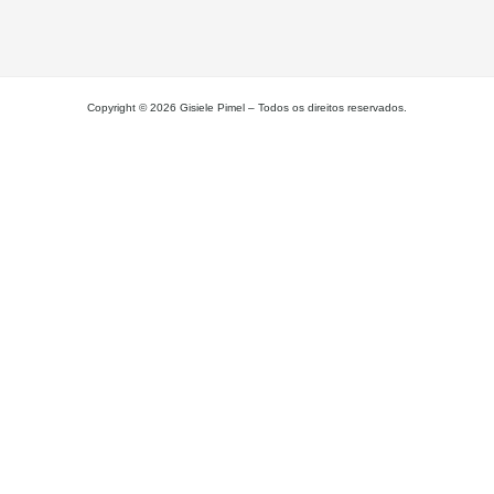
L
MA
Copyright © 2026 Gisiele Pimel – Todos os direitos reservados.