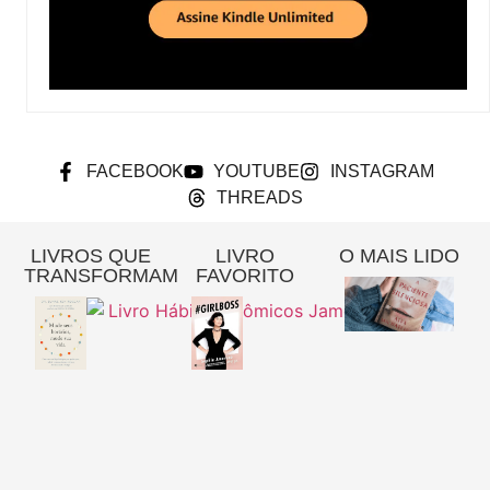
FACEBOOK
YOUTUBE
INSTAGRAM
THREADS
LIVROS QUE
LIVRO
O MAIS LIDO
TRANSFORMAM
FAVORITO
Re
A
Pa
Si
– 
Gi
Pi