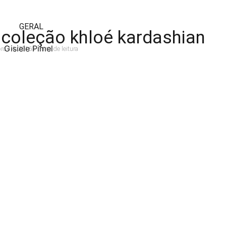
GERAL
 coleção khloé kardashian
Gisiele Pimel
ro 14, 2016
1 mins de leitura