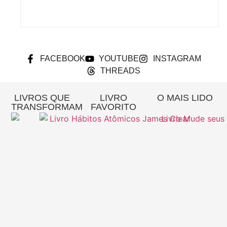
FACEBOOK
YOUTUBE
INSTAGRAM
THREADS
LIVROS QUE
LIVRO
O MAIS LIDO
TRANSFORMAM
FAVORITO
Re
A
Pa
Si
– 
Gi
Pi
L
MA