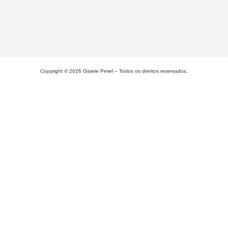
L
MA
Copyright © 2026 Gisiele Pimel – Todos os direitos reservados.