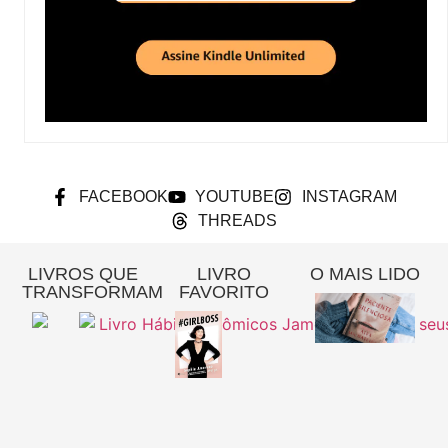
FACEBOOK
YOUTUBE
INSTAGRAM
THREADS
LIVROS QUE
LIVRO
O MAIS LIDO
TRANSFORMAM
FAVORITO
Re
A
Pa
Si
– 
Gi
Pi