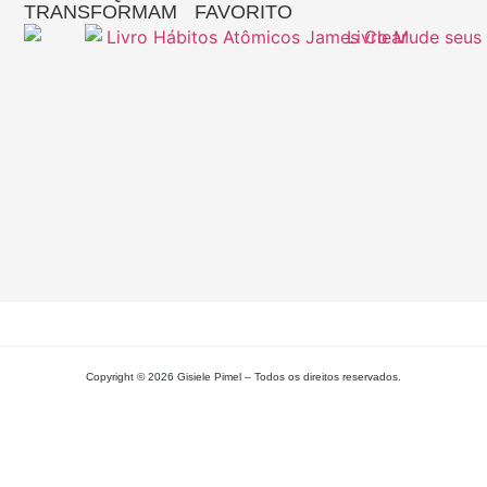
TRANSFORMAM
FAVORITO
Re
A
Pa
Si
– 
Gi
Pi
L
MA
Copyright © 2026 Gisiele Pimel – Todos os direitos reservados.