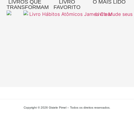
LIVROS QUE
LIVRO
O MAIS LIDO
TRANSFORMAM
FAVORITO
Re
A
Pa
Si
– 
Gi
Pi
L
MA
Copyright © 2026 Gisiele Pimel – Todos os direitos reservados.