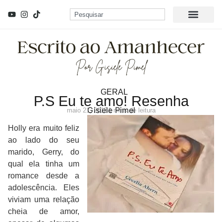
GERAL
P.S Eu te amo! Resenha
Gisiele Pimel
maio 21, 2015
1 mins de leitura
Holly era muito feliz
ao lado do seu
marido, Gerry, do
qual ela tinha um
romance desde a
adolescência. Eles
viviam uma relação
cheia de amor,