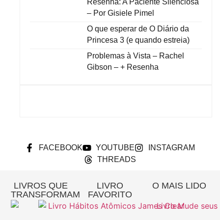
Resenha: A Paciente Silenciosa
– Por Gisiele Pimel
O que esperar de O Diário da
Princesa 3 (e quando estreia)
Problemas à Vista – Rachel
Gibson – + Resenha
FACEBOOK
YOUTUBE
INSTAGRAM
THREADS
LIVROS QUE
LIVRO
O MAIS LIDO
TRANSFORMAM
FAVORITO
Re
A