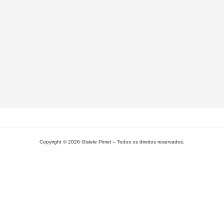
Pa
Si
– 
Gi
Pi
L
MA
Copyright © 2026 Gisiele Pimel – Todos os direitos reservados.