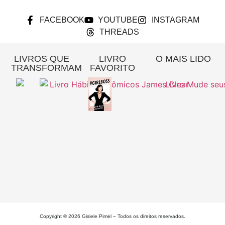
FACEBOOK
YOUTUBE
INSTAGRAM
THREADS
LIVROS QUE
LIVRO
O MAIS LIDO
TRANSFORMAM
FAVORITO
Re
A
Pa
Si
– 
Gi
Pi
L
MA
Copyright © 2026 Gisiele Pimel – Todos os direitos reservados.