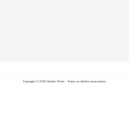
Pa
Si
– 
Gi
Pi
L
MA
Copyright © 2026 Gisiele Pimel – Todos os direitos reservados.