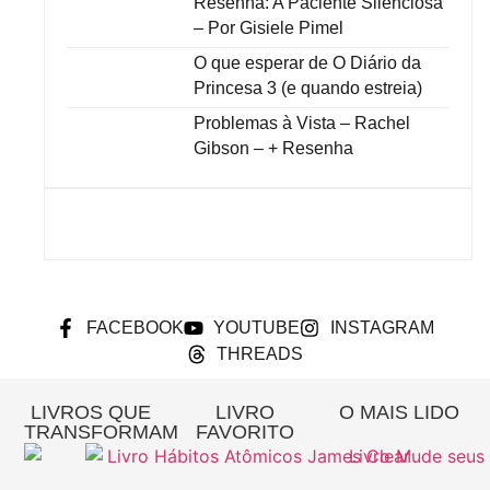
Resenha: A Paciente Silenciosa
– Por Gisiele Pimel
O que esperar de O Diário da
Princesa 3 (e quando estreia)
Problemas à Vista – Rachel
Gibson – + Resenha
FACEBOOK
YOUTUBE
INSTAGRAM
THREADS
LIVROS QUE
LIVRO
O MAIS LIDO
TRANSFORMAM
FAVORITO
Re
A