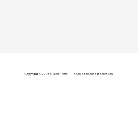
– 
Gi
Pi
L
MA
Copyright © 2026 Gisiele Pimel – Todos os direitos reservados.