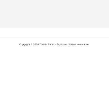
L
MA
Copyright © 2026 Gisiele Pimel – Todos os direitos reservados.