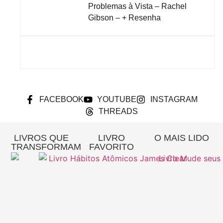
Problemas à Vista – Rachel
Gibson – + Resenha
FACEBOOK
YOUTUBE
INSTAGRAM
THREADS
LIVROS QUE
LIVRO
O MAIS LIDO
TRANSFORMAM
FAVORITO
Re
A
Pa
Si
– 
Gi
Pi