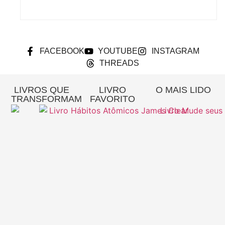
FACEBOOK
YOUTUBE
INSTAGRAM
THREADS
LIVROS QUE
LIVRO
O MAIS LIDO
TRANSFORMAM
FAVORITO
Re
A
Pa
Si
– 
Gi
Pi
L
MA