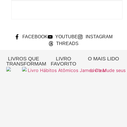
FACEBOOK
YOUTUBE
INSTAGRAM
THREADS
LIVROS QUE
LIVRO
O MAIS LIDO
TRANSFORMAM
FAVORITO
Re
A
Pa
Si
– 
Gi
Pi
L