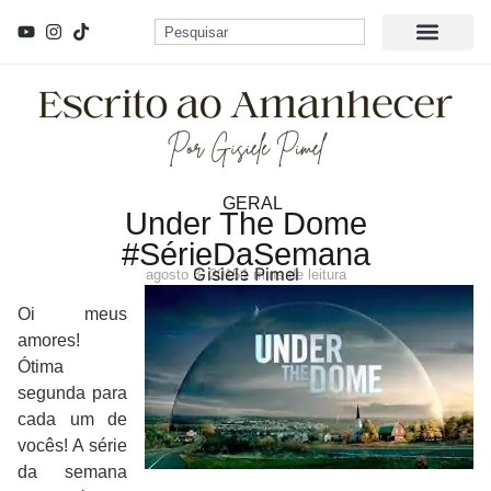
GERAL
Under The Dome
#SérieDaSemana
Gisiele Pimel
agosto 3, 2015
1 mins de leitura
Oi meus
amores!
Ótima
segunda para
cada um de
vocês! A série
da semana