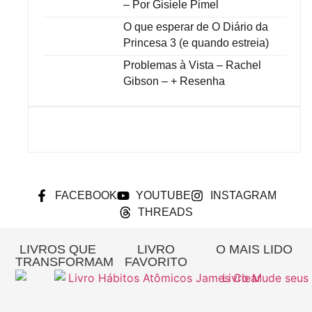
– Por Gisiele Pimel
O que esperar de O Diário da
Princesa 3 (e quando estreia)
Problemas à Vista – Rachel
Gibson – + Resenha
FACEBOOK
YOUTUBE
INSTAGRAM
THREADS
LIVROS QUE
LIVRO
O MAIS LIDO
TRANSFORMAM
FAVORITO
Re
A
Pa