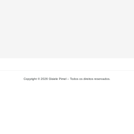
Si
– 
Gi
Pi
L
MA
Copyright © 2026 Gisiele Pimel – Todos os direitos reservados.