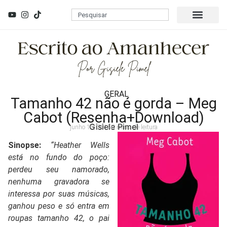
GERAL
Tamanho 42 não é gorda – Meg
Cabot (Resenha+Download)
Gisiele Pimel
junho 15, 2015
2 mins de leitura
Sinopse:
“Heather Wells
está no fundo do poço:
perdeu seu namorado,
nenhuma gravadora se
interessa por suas músicas,
ganhou peso e só entra em
roupas tamanho 42, o pai