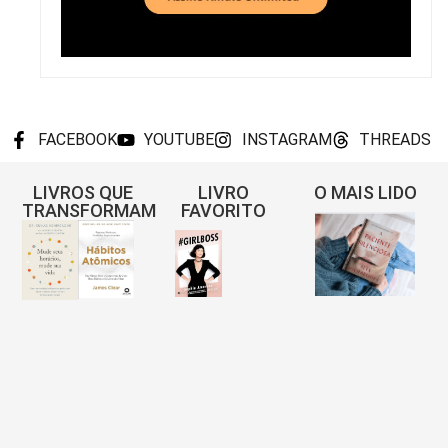
FACEBOOK
YOUTUBE
INSTAGRAM
THREADS
LIVROS QUE
LIVRO
O MAIS LIDO
TRANSFORMAM
FAVORITO
Re
A
Pa
Sil
– 
Gis
Pi
L
MA