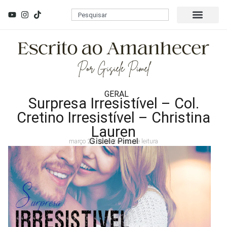
GERAL
Surpresa Irresistível – Col.
Cretino Irresistível – Christina
Lauren
Gisiele Pimel
março 25, 2016
2 mins de leitura