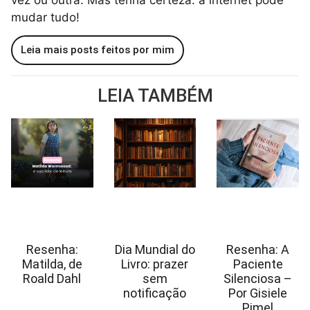
mudar tudo!
Leia mais posts feitos por mim
LEIA TAMBÉM
Resenha:
Dia Mundial do
Resenha: A
Matilda, de
Livro: prazer
Paciente
Roald Dahl
sem
Silenciosa –
notificação
Por Gisiele
Pimel