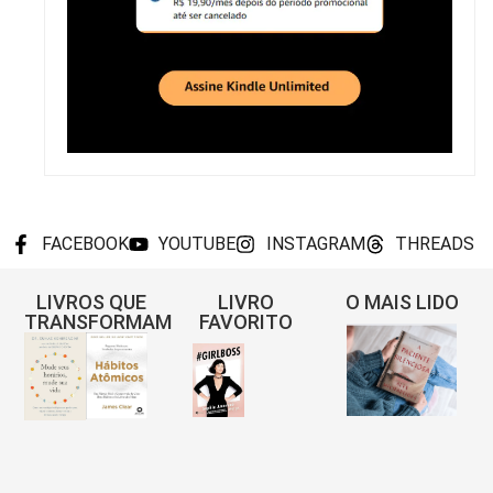
FACEBOOK
YOUTUBE
INSTAGRAM
THREADS
LIVROS QUE
LIVRO
O MAIS LIDO
TRANSFORMAM
FAVORITO
Re
A
Pa
Sil
– 
Gis
Pi