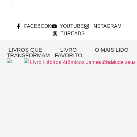
FACEBOOK
YOUTUBE
INSTAGRAM
THREADS
LIVROS QUE
LIVRO
O MAIS LIDO
TRANSFORMAM
FAVORITO
Re
A
Pa
Si
– 
Gi
Pi
L
MA