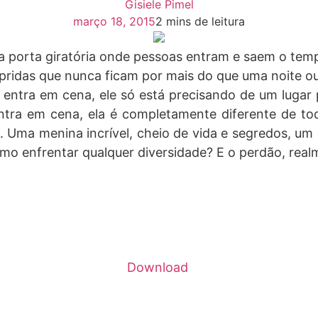
Gisiele Pimel
março 18, 2015
2 mins de leitura
porta giratória onde pessoas entram e saem o tem
pridas que nunca ficam por mais do que uma noite o
ntra em cena, ele só está precisando de um lugar p
ra em cena, ela é completamente diferente de tod
 Uma menina incrível, cheio de vida e segredos, um
mo enfrentar qualquer diversidade? E o perdão, real
s não é? Apenas precisava de um momento no caos q
cês está história de amor quente e doce, afinal um 
o e enrolado muito para consertarem. Pois bem, quem
crivã de vocês.”
Download