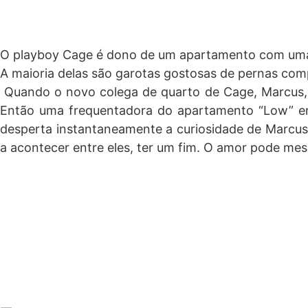
O playboy Cage é dono de um apartamento com uma 
A maioria delas são garotas gostosas de pernas com
Quando o novo colega de quarto de Cage, Marcus, e
Então uma frequentadora do apartamento “Low” ent
desperta instantaneamente a curiosidade de Marcus.
a acontecer entre eles, ter um fim. O amor pode mes
“Eae meus cheirosos, estou meio ausente esses dia
menos pior como diria meu irmão, venho trazer a vo
ao livro é um nove, devido terem partido meu coraçã
desfrutar de uma linda história de amor. Beijos da es