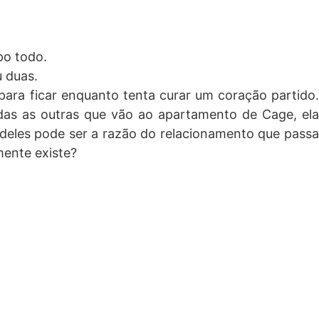
po todo.
u duas.
ara ficar enquanto tenta curar um coração partido.
as as outras que vão ao apartamento de Cage, ela
 deles pode ser a razão do relacionamento que passa
mente existe?
ue virou minha linda vidinha, agora tudo um pouco
bom clichê sempre é bem vindo não é? A nota que dou
 quiser o livro só precisa clicar no link a baixo e