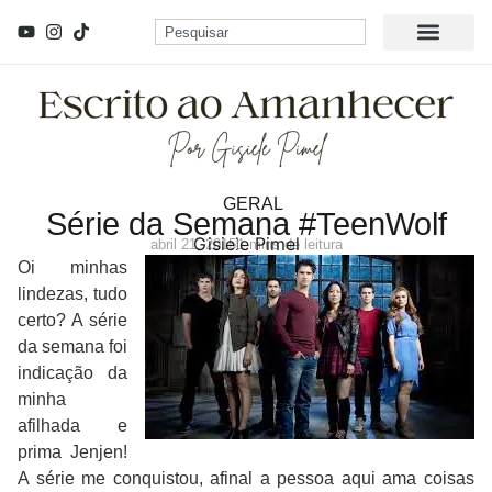
GERAL
Série da Semana #TeenWolf
Gisiele Pimel
abril 21, 2015
1 mins de leitura
Oi minhas
lindezas, tudo
certo? A série
da semana foi
indicação da
minha
afilhada e
prima Jenjen!
A série me conquistou, afinal a pessoa aqui ama coisas