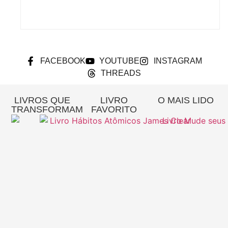
FACEBOOK
YOUTUBE
INSTAGRAM
THREADS
LIVROS QUE
LIVRO
O MAIS LIDO
TRANSFORMAM
FAVORITO
Re
A
Pa
Si
– 
Gi
Pi
L
MA