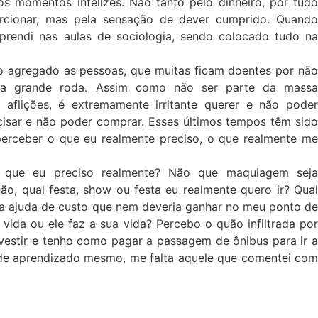
os momentos infelizes. Não tanto pelo dinheiro, por tudo
rcionar, mas pela sensação de dever cumprido. Quando
prendi nas aulas de sociologia, sendo colocado tudo na
ão agregado as pessoas, que muitas ficam doentes por não
a grande roda. Assim como não ser parte da massa
s aflições, é extremamente irritante querer e não poder
cisar e não poder comprar. Esses últimos tempos têm sido
perceber o que eu realmente preciso, o que realmente me
 que eu preciso realmente? Não que maquiagem seja
ão, qual festa, show ou festa eu realmente quero ir? Qual
a ajuda de custo que nem deveria ganhar no meu ponto de
 vida ou ele faz a sua vida? Percebo o quão infiltrada por
vestir e tenho como pagar a passagem de ônibus para ir a
, de aprendizado mesmo, me falta aquele que comentei com