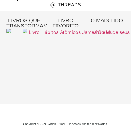
THREADS
LIVROS QUE
LIVRO
O MAIS LIDO
TRANSFORMAM
FAVORITO
Re
A
Pa
Si
– 
Gi
Pi
L
MA
Copyright © 2026 Gisiele Pimel – Todos os direitos reservados.