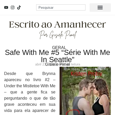
GERAL
Safe With Me #5 “Série With Me
In Seattle”
Gisiele Pimel
abril 23, 2015
2 mins de leitura
Desde que Brynna
apareceu no livro #2 –
Under the Mistletoe With Me
– que a gente fica se
perguntando o que de tão
grave aconteceu em sua
vida para ela aparecer de