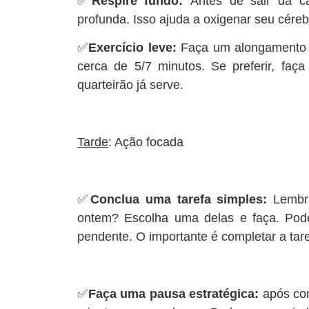
✅
Respire fundo:
Antes de sair da ca
profunda. Isso ajuda a oxigenar seu céreb
✅
Exercício leve:
Faça um alongamento b
cerca de 5/7 minutos. Se preferir, fa
quarteirão já serve.
Tarde
: Ação focada
✅
Conclua uma tarefa simples:
Lembr
ontem? Escolha uma delas e faça. Pode
pendente. O importante é completar a tare
✅
Faça uma pausa estratégica:
após co