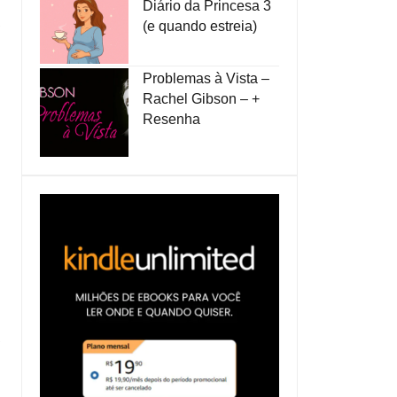
Diário da Princesa 3
(e quando estreia)
Problemas à Vista –
Rachel Gibson – +
Resenha
e
a