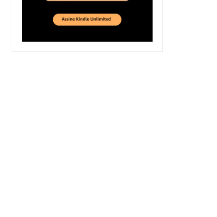
o
r
u
0