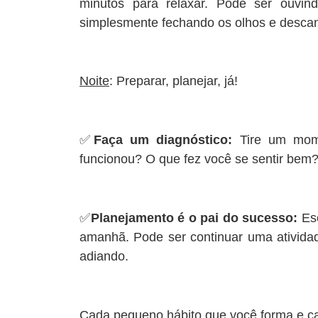
minutos para relaxar. Pode ser ouvin
simplesmente fechando os olhos e desca
Noite
: Preparar, planejar, já!
✅
Faça um diagnóstico:
Tire um mome
funcionou? O que fez você se sentir bem
✅
Planejamento é o pai do sucesso:
Es
amanhã. Pode ser continuar uma ativid
adiando.
Cada pequeno hábito que você forma e c