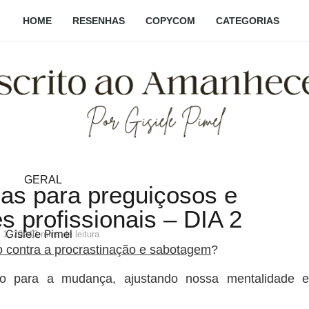
HOME
RESENHAS
COPYCOM
CATEGORIAS
GERAL
ias para preguiçosos e
s profissionais – DIA 2
Gisiele Pimel
 1, 2024
3 mins de leitura
o contra a procrastinação e sabotagem
?
o para a mudança, ajustando nossa mentalidade e