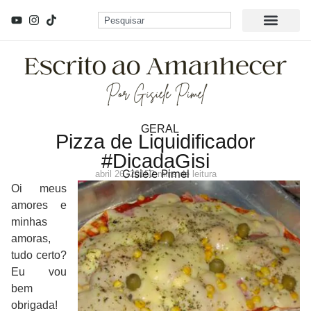
GERAL
Pizza de Liquidificador
#DicadaGisi
Gisiele Pimel
abril 26, 2015
2 mins de leitura
Oi meus
amores e
minhas
amoras,
tudo certo?
Eu vou
bem
obrigada!