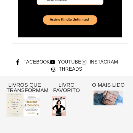
FACEBOOK
YOUTUBE
INSTAGRAM
THREADS
LIVROS QUE
LIVRO
O MAIS LIDO
TRANSFORMAM
FAVORITO
Re
A
Pa
Si
– 
Gi