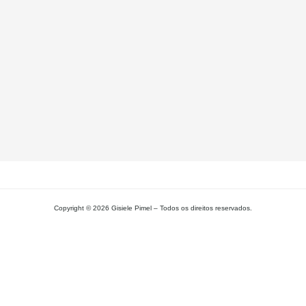
A
Pa
Si
– 
Gi
Pi
L
MA
Copyright © 2026 Gisiele Pimel – Todos os direitos reservados.