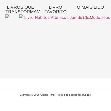
LIVROS QUE
LIVRO
O MAIS LIDO
TRANSFORMAM
FAVORITO
Re
A
Pa
Si
– 
Gi
Pi
L
MA
Copyright © 2026 Gisiele Pimel – Todos os direitos reservados.