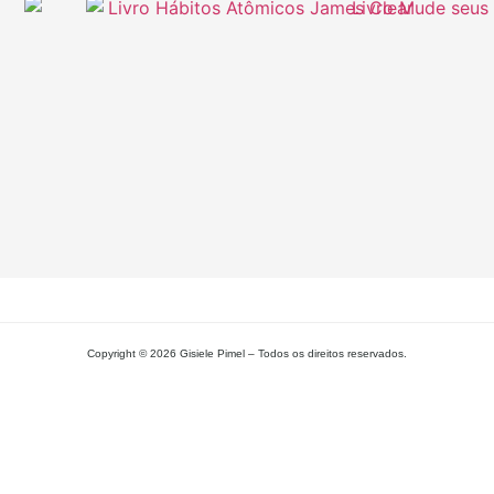
A
Pa
Si
– 
Gi
Pi
L
MA
Copyright © 2026 Gisiele Pimel – Todos os direitos reservados.