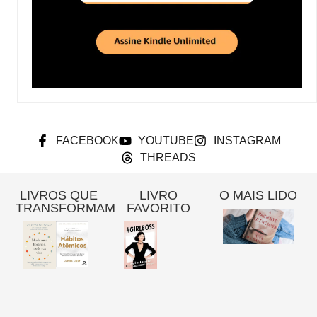
FACEBOOK
YOUTUBE
INSTAGRAM
THREADS
LIVROS QUE
LIVRO
O MAIS LIDO
TRANSFORMAM
FAVORITO
Re
A
Pa
Si
– 
Gi
Pi