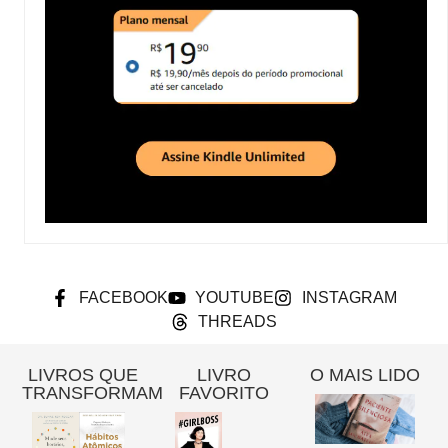
FACEBOOK
YOUTUBE
INSTAGRAM
THREADS
LIVROS QUE
LIVRO
O MAIS LIDO
TRANSFORMAM
FAVORITO
Re
A