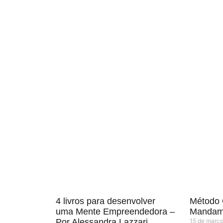
4 livros para desenvolver
Método 
uma Mente Empreendedora –
Mandam
Por Alessandra Lazzari
15 de març