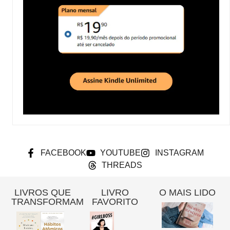
FACEBOOK
YOUTUBE
INSTAGRAM
THREADS
LIVROS QUE
LIVRO
O MAIS LIDO
TRANSFORMAM
FAVORITO
Re
A